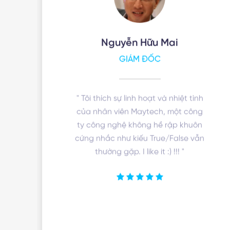
Nguyễn Hữu Mai
GIÁM ĐỐC
" Tôi thích sự linh hoạt và nhiệt tình
của nhân viên Maytech, một công
ty công nghệ không hề rập khuôn
cứng nhắc như kiếu True/False vẫn
thường gặp. I like it :) !!! "