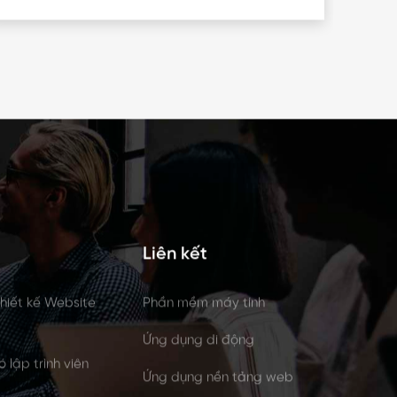
Liên kết
 thiết kế Website
Phần mềm máy tính
Ứng dụng di động
 lập trình viên
Ứng dụng nền tảng web