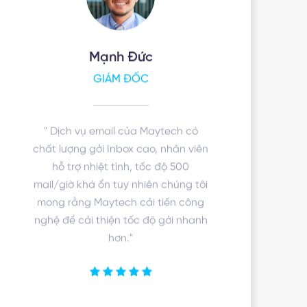
Mạnh Đức
GIÁM ĐỐC
" Dịch vụ email của Maytech có
chất lượng gởi Inbox cao, nhân viên
hỗ trợ nhiệt tình, tốc độ 500
mail/giờ khá ổn tuy nhiên chúng tôi
mong rằng Maytech cải tiến công
nghệ để cải thiện tốc độ gởi nhanh
hơn."