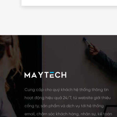
Cung cấp cho quý khách hệ thống thông tin
hoạt động hiệu quả 24/7, từ website giới thiệu
công ty, sản phẩm và dịch vụ tới hệ thống
email, chăm sóc khách hàng, nhân sự, kế toán