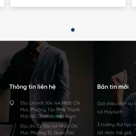
Thông tin liên hệ
Bản tin mới
Địa chỉ mới: 104/4A Nhất Chi
Giới thiệu dịch vụ
Mai, Phường Tân Bình, Thành
tại Maytech
Phố Hồ Chí Minh, Việt Nam
3 trường đại học có
Địa chỉ cũ: 104/4A Nhất Chi
Mai, Phường 13, Quận Tân
tốt nhất thế giới.